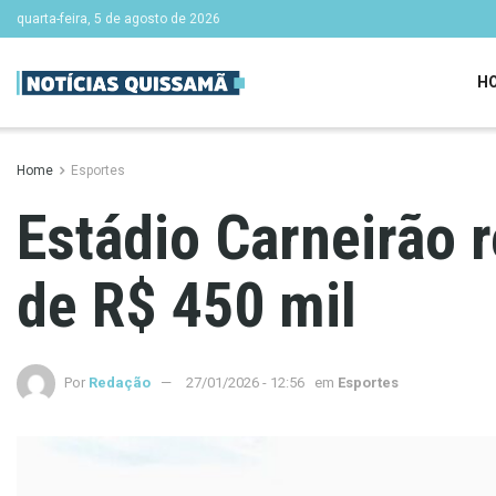
quarta-feira, 5 de agosto de 2026
H
Home
Esportes
Estádio Carneirão 
de R$ 450 mil
Por
Redação
27/01/2026 - 12:56
em
Esportes