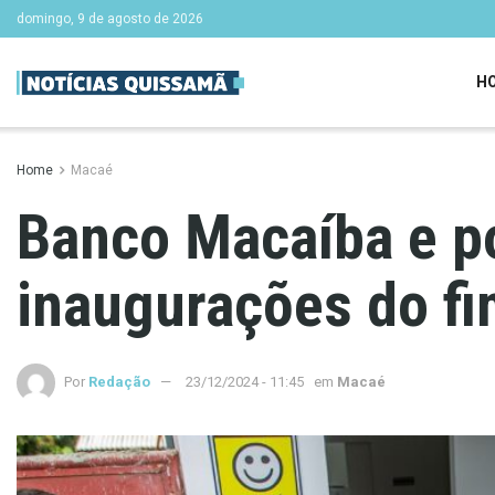
domingo, 9 de agosto de 2026
H
Home
Macaé
Banco Macaíba e po
inaugurações do f
Por
Redação
23/12/2024 - 11:45
em
Macaé