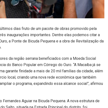
ltimos dias fruto de um pacote de obras promovido pela
três inaugurações importantes. Dentre elas podemos citar a
uro, a Ponte de Bicuda Pequena e a obra de Revitalização da
.
res da região serrana beneficiados com a Moeda Social
cia do Banco Popular em Córrego do Ouro. “A Macaíba já se
a garante finidade a mais de 20 mil famílias da cidade, além
ércio local, criando uma nova rede econômica que também
mpliar o programa, expandindo essa alcance social”, afirmou
ro Fernandes Aguiar na Bicuda Pequena. A nova estrutura de
Salto, situada na Estrada Principal do distrito, foi