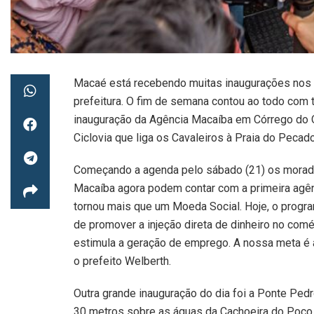
Macaé está recebendo muitas inaugurações nos ú
prefeitura. O fim de semana contou ao todo com 
inauguração da Agência Macaíba em Córrego do O
Ciclovia que liga os Cavaleiros à Praia do Pecado
Começando a agenda pelo sábado (21) os morado
Macaíba agora podem contar com a primeira agên
tornou mais que um Moeda Social. Hoje, o program
de promover a injeção direta de dinheiro no com
estimula a geração de emprego. A nossa meta é a
o prefeito Welberth.
Outra grande inauguração do dia foi a Ponte Ped
30 metros sobre as águas da Cachoeira do Poço do 