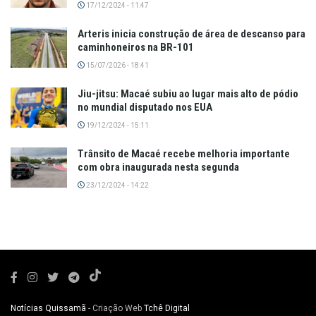
17/12/2024 - 11:47
Arteris inicia construção de área de descanso para
caminhoneiros na BR-101
15/07/2026 - 18:41
Jiu-jitsu: Macaé subiu ao lugar mais alto de pódio
no mundial disputado nos EUA
19/12/2024 - 15:11
Trânsito de Macaé recebe melhoria importante
com obra inaugurada nesta segunda
23/12/2024 - 14:22
Notícias Quissamã
- Criação Web
Tchê Digital