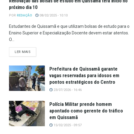
Renovação das bolsas de estudo em Quissamã terá início no
próximo dia 10
POR
REDAÇÃO
08/02/2025 - 10:10
Estudantes de Quissamã e que utilizam bolsas de estudo para o
Ensino Superior e Especialização Docente devem estar atentos.
O...
LER MAIS
Prefeitura de Quissamã garante
vagas reservadas para idosos em
pontos estratégicos do Centro
23/07/2026 - 16:46
Polícia Militar prende homem
apontado como gerente do tráfico
em Quissamã
15/02/2025 - 09:57