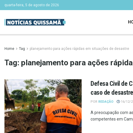
quarta-feira, 5 de agosto de 2026
H
Home
Tag
planejamento para ações rápidas em situações de desastre
Tag:
planejamento para ações rápida
Defesa Civil de 
caso de desastr
POR
REDAÇÃO
16/12/20
A preocupação com as 
competentes em Campo