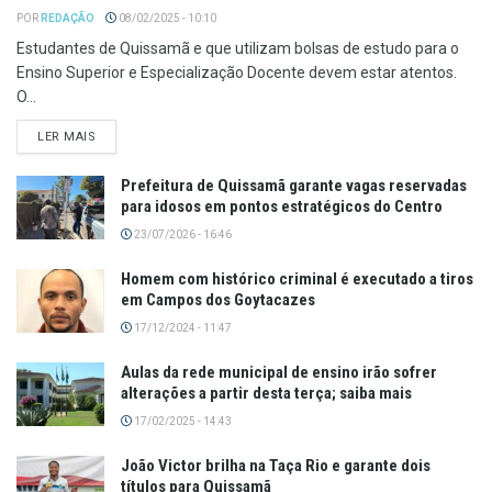
POR
REDAÇÃO
08/02/2025 - 10:10
Estudantes de Quissamã e que utilizam bolsas de estudo para o
Ensino Superior e Especialização Docente devem estar atentos.
O...
LER MAIS
Prefeitura de Quissamã garante vagas reservadas
para idosos em pontos estratégicos do Centro
23/07/2026 - 16:46
Homem com histórico criminal é executado a tiros
em Campos dos Goytacazes
17/12/2024 - 11:47
Aulas da rede municipal de ensino irão sofrer
alterações a partir desta terça; saiba mais
17/02/2025 - 14:43
João Victor brilha na Taça Rio e garante dois
títulos para Quissamã