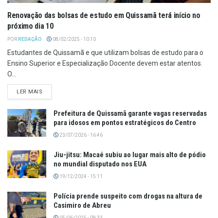
Renovação das bolsas de estudo em Quissamã terá início no
próximo dia 10
POR
REDAÇÃO
08/02/2025 - 10:10
Estudantes de Quissamã e que utilizam bolsas de estudo para o
Ensino Superior e Especialização Docente devem estar atentos.
O...
LER MAIS
Prefeitura de Quissamã garante vagas reservadas
para idosos em pontos estratégicos do Centro
23/07/2026 - 16:46
Jiu-jitsu: Macaé subiu ao lugar mais alto de pódio
no mundial disputado nos EUA
19/12/2024 - 15:11
Polícia prende suspeito com drogas na altura de
Casimiro de Abreu
05/06/2025 - 09:33