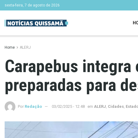
sexta-feira, 7 de agosto de 2026
H
Home
ALERJ
Carapebus integra 
preparadas para de
Por
Redação
03/02/2025 - 12:48
em
ALERJ
,
Cidades
,
Estad