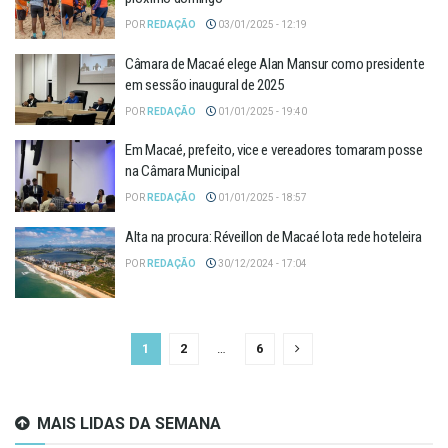
POR
REDAÇÃO
03/01/2025 - 12:19
Câmara de Macaé elege Alan Mansur como presidente
em sessão inaugural de 2025
POR
REDAÇÃO
01/01/2025 - 19:40
Em Macaé, prefeito, vice e vereadores tomaram posse
na Câmara Municipal
POR
REDAÇÃO
01/01/2025 - 18:57
Alta na procura: Réveillon de Macaé lota rede hoteleira
POR
REDAÇÃO
30/12/2024 - 17:04
1
2
…
6
MAIS LIDAS DA SEMANA