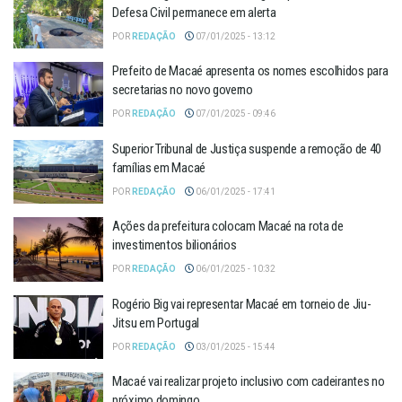
Defesa Civil permanece em alerta
POR
REDAÇÃO
07/01/2025 - 13:12
Prefeito de Macaé apresenta os nomes escolhidos para
secretarias no novo governo
POR
REDAÇÃO
07/01/2025 - 09:46
Superior Tribunal de Justiça suspende a remoção de 40
famílias em Macaé
POR
REDAÇÃO
06/01/2025 - 17:41
Ações da prefeitura colocam Macaé na rota de
investimentos bilionários
POR
REDAÇÃO
06/01/2025 - 10:32
Rogério Big vai representar Macaé em torneio de Jiu-
Jitsu em Portugal
POR
REDAÇÃO
03/01/2025 - 15:44
Macaé vai realizar projeto inclusivo com cadeirantes no
próximo domingo