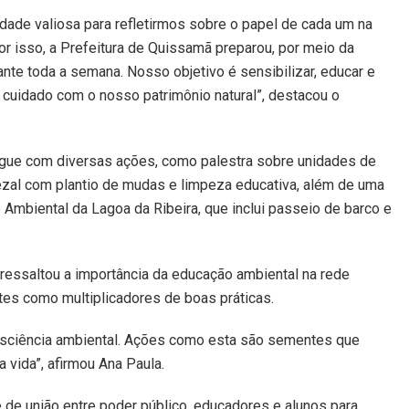
ade valiosa para refletirmos sobre o papel de cada um na
r isso, a Prefeitura de Quissamã preparou, por meio da
nte toda a semana. Nosso objetivo é sensibilizar, educar e
e cuidado com o nosso patrimônio natural”, destacou o
ue com diversas ações, como palestra sobre unidades de
ezal com plantio de mudas e limpeza educativa, além de uma
Ambiental da Lagoa da Ribeira, que inclui passeio de barco e
ressaltou a importância da educação ambiental na rede
tes como multiplicadores de boas práticas.
onsciência ambiental. Ações como esta são sementes que
 vida”, afirmou Ana Paula.
e união entre poder público, educadores e alunos para