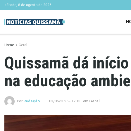
sábado, 8 de agosto de 2026
H
Home
Geral
Quissamã dá iníci
na educação ambie
Por
Redação
03/06/2025 - 17:13
em
Geral