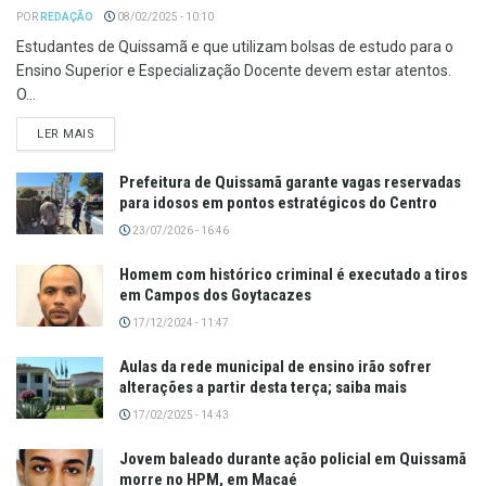
POR
REDAÇÃO
08/02/2025 - 10:10
Estudantes de Quissamã e que utilizam bolsas de estudo para o
Ensino Superior e Especialização Docente devem estar atentos.
O...
LER MAIS
Prefeitura de Quissamã garante vagas reservadas
para idosos em pontos estratégicos do Centro
23/07/2026 - 16:46
Homem com histórico criminal é executado a tiros
em Campos dos Goytacazes
17/12/2024 - 11:47
Aulas da rede municipal de ensino irão sofrer
alterações a partir desta terça; saiba mais
17/02/2025 - 14:43
Jovem baleado durante ação policial em Quissamã
morre no HPM, em Macaé