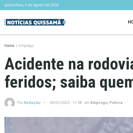
quinta-feira, 6 de agosto de 2026
H
Home
Emprego
Acidente na rodov
feridos; saiba quem
Por
Redação
03/01/2025 - 11:58
em
Emprego
,
Polícia