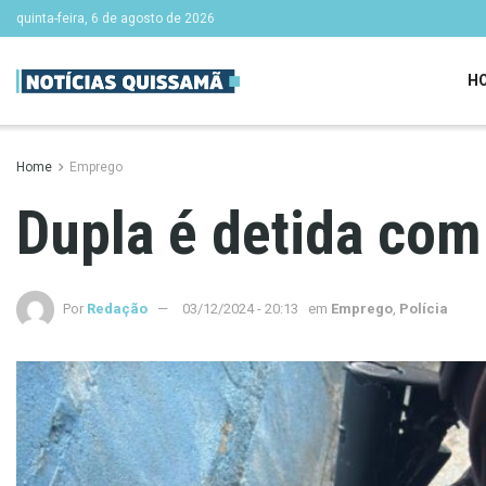
quinta-feira, 6 de agosto de 2026
H
Home
Emprego
Dupla é detida co
Por
Redação
03/12/2024 - 20:13
em
Emprego
,
Polícia