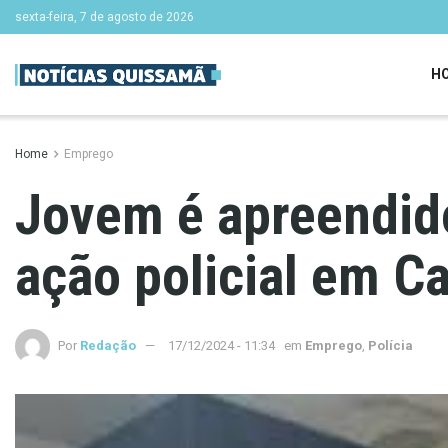
sexta-feira, 7 de agosto de 2026
H
Home
Emprego
Jovem é apreendido
ação policial em 
Por
Redação
17/12/2024 - 11:34
em
Emprego
,
Polícia