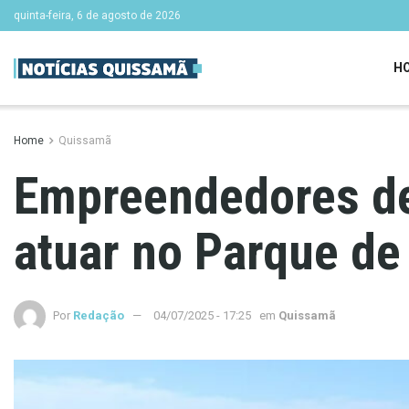
quinta-feira, 6 de agosto de 2026
H
Home
Quissamã
Empreendedores de
atuar no Parque de
Por
Redação
04/07/2025 - 17:25
em
Quissamã