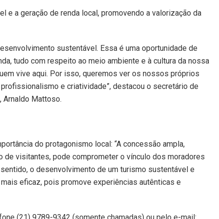
vel e a geração de renda local, promovendo a valorização da
esenvolvimento sustentável. Essa é uma oportunidade de
nda, tudo com respeito ao meio ambiente e à cultura da nossa
quem vive aqui. Por isso, queremos ver os nossos próprios
fissionalismo e criatividade”, destacou o secretário de
 Arnaldo Mattoso.
portância do protagonismo local: “A concessão ampla,
o de visitantes, pode comprometer o vínculo dos moradores
e sentido, o desenvolvimento de um turismo sustentável e
mais eficaz, pois promove experiências autênticas e
fone (21) 9789-9342 (somente chamadas) ou pelo e-mail: