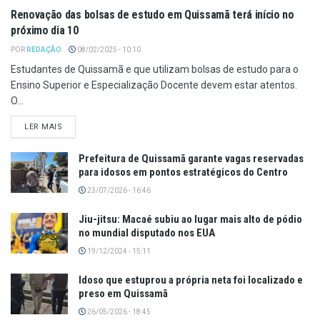
Renovação das bolsas de estudo em Quissamã terá início no
próximo dia 10
POR
REDAÇÃO
08/02/2025 - 10:10
Estudantes de Quissamã e que utilizam bolsas de estudo para o
Ensino Superior e Especialização Docente devem estar atentos.
O...
LER MAIS
Prefeitura de Quissamã garante vagas reservadas
para idosos em pontos estratégicos do Centro
23/07/2026 - 16:46
Jiu-jitsu: Macaé subiu ao lugar mais alto de pódio
no mundial disputado nos EUA
19/12/2024 - 15:11
Idoso que estuprou a própria neta foi localizado e
preso em Quissamã
26/05/2026 - 18:45