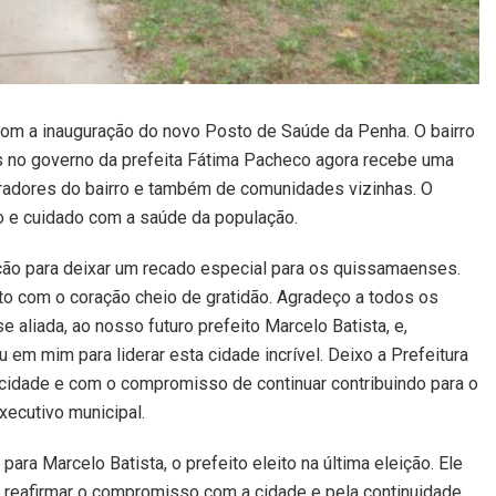
om a inauguração do novo Posto de Saúde da Penha. O bairro
s no governo da prefeita Fátima Pacheco agora recebe uma
radores do bairro e também de comunidades vizinhas. O
to e cuidado com a saúde da população.
ação para deixar um recado especial para os quissamaenses.
o com o coração cheio de gratidão. Agradeço a todos os
e aliada, ao nosso futuro prefeito Marcelo Batista, e,
 em mim para liderar esta cidade incrível. Deixo a Prefeitura
cidade e com o compromisso de continuar contribuindo para o
xecutivo municipal.
 para Marcelo Batista, o prefeito eleito na última eleição. Ele
a reafirmar o compromisso com a cidade e pela continuidade