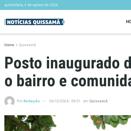
quinta-feira, 6 de agosto de 2026
H
Home
Quissamã
Posto inaugurado d
o bairro e comunid
Por
Redação
26/12/2024 - 09:51
em
Quissamã