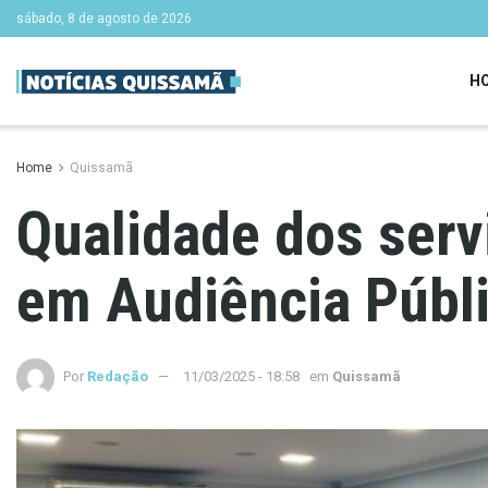
sábado, 8 de agosto de 2026
H
Home
Quissamã
Qualidade dos serv
em Audiência Públ
Por
Redação
11/03/2025 - 18:58
em
Quissamã