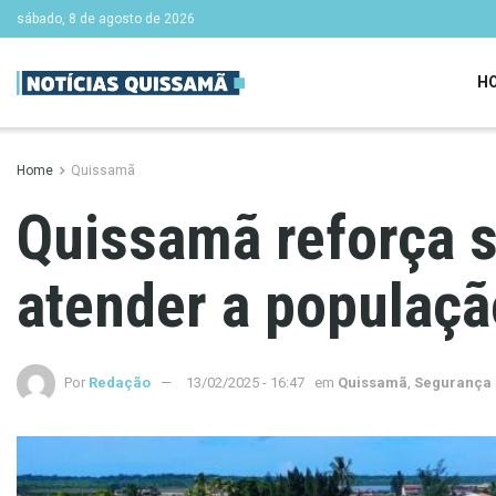
sábado, 8 de agosto de 2026
H
Home
Quissamã
Quissamã reforça s
atender a população
Por
Redação
13/02/2025 - 16:47
em
Quissamã
,
Segurança 