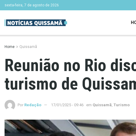
sexta-feira, 7 de agosto de 2026
H
Home
Quissamã
Reunião no Rio disc
turismo de Quissa
Por
Redação
17/01/2025 - 09:46
em
Quissamã
,
Turismo