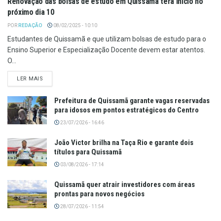
Renovação das bolsas de estudo em Quissamã terá início no
próximo dia 10
POR
REDAÇÃO
08/02/2025 - 10:10
Estudantes de Quissamã e que utilizam bolsas de estudo para o
Ensino Superior e Especialização Docente devem estar atentos.
O...
LER MAIS
Prefeitura de Quissamã garante vagas reservadas
para idosos em pontos estratégicos do Centro
23/07/2026 - 16:46
João Victor brilha na Taça Rio e garante dois
títulos para Quissamã
03/08/2026 - 17:14
Quissamã quer atrair investidores com áreas
prontas para novos negócios
28/07/2026 - 11:54