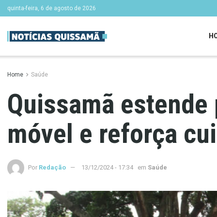
quinta-feira, 6 de agosto de 2026
H
Home
Saúde
Quissamã estende 
móvel e reforça cu
Por
Redação
13/12/2024 - 17:34
em
Saúde