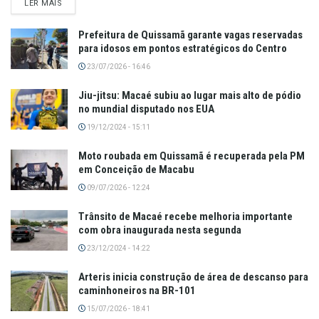
LER MAIS
Prefeitura de Quissamã garante vagas reservadas
para idosos em pontos estratégicos do Centro
23/07/2026 - 16:46
Jiu-jitsu: Macaé subiu ao lugar mais alto de pódio
no mundial disputado nos EUA
19/12/2024 - 15:11
Moto roubada em Quissamã é recuperada pela PM
em Conceição de Macabu
09/07/2026 - 12:24
Trânsito de Macaé recebe melhoria importante
com obra inaugurada nesta segunda
23/12/2024 - 14:22
Arteris inicia construção de área de descanso para
caminhoneiros na BR-101
15/07/2026 - 18:41