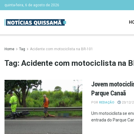
quinta-feira, 6 de agosto de 2026
H
Home
Tag
Acidente com motociclista na BR-101
Tag:
Acidente com motociclista na 
Jovem motocicli
Parque Canaã
POR
REDAÇÃO
23/12/20
Um motociclista se en
entrada do Parque Cana