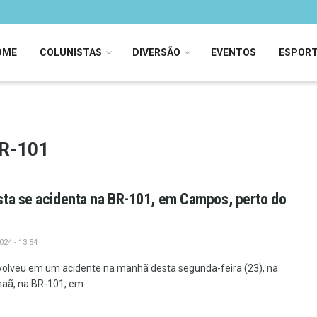
OME
COLUNISTAS
DIVERSÃO
EVENTOS
ESPOR
BR-101
sta se acidenta na BR-101, em Campos, perto do
24 - 13:54
volveu em um acidente na manhã desta segunda-feira (23), na
ã, na BR-101, em ...