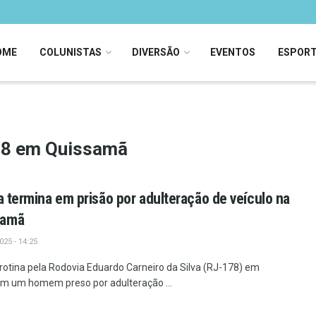
OME
COLUNISTAS
DIVERSÃO
EVENTOS
ESPOR
178 em Quissamã
a termina em prisão por adulteração de veículo na
samã
25 - 14:25
otina pela Rodovia Eduardo Carneiro da Silva (RJ-178) em
m um homem preso por adulteração ...