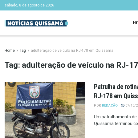
sábado, 8 de agosto de 2026
H
Home
Tag
adulteração de veículo na RJ-178 em Quissamã
Tag:
adulteração de veículo na RJ-
Patrulha de rotin
RJ-178 em Quis
POR
REDAÇÃO
07/10/20
Um patrulhamento de r
Quissamã terminou co