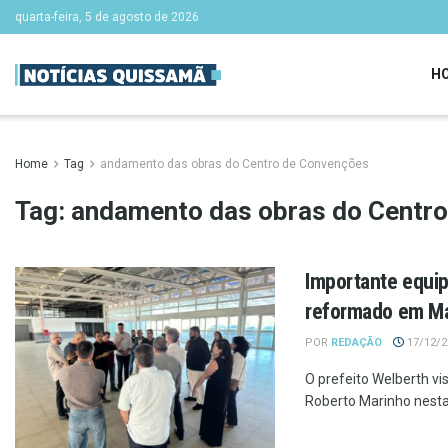
quarta-feira, 5 de agosto de 2026
H
Home
Tag
andamento das obras do Centro de Convenções
Tag:
andamento das obras do Centr
Importante equip
reformado em M
POR
REDAÇÃO
17/12/20
O prefeito Welberth vi
Roberto Marinho nesta 