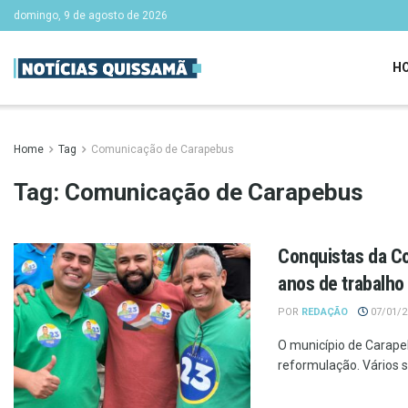
domingo, 9 de agosto de 2026
H
Home
Tag
Comunicação de Carapebus
Tag:
Comunicação de Carapebus
Conquistas da C
anos de trabalho
POR
REDAÇÃO
07/01/20
O município de Carape
reformulação. Vários s