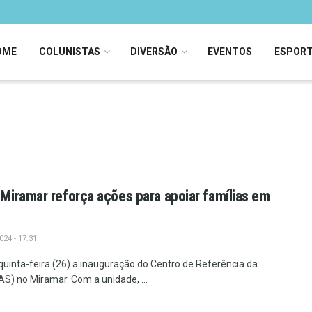
OME
COLUNISTAS
DIVERSÃO
EVENTOS
ESPOR
iramar reforça ações para apoiar famílias em
o
24 - 17:31
uinta-feira (26) a inauguração do Centro de Referência da
AS) no Miramar. Com a unidade, ...