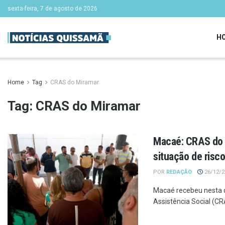
sexta-feira, 7 de agosto de 2026
H
Home
Tag
CRAS do Miramar
Tag:
CRAS do Miramar
Macaé: CRAS do M
situação de risc
POR
REDAÇÃO
26/12/20
Macaé recebeu nesta q
Assistência Social (CR