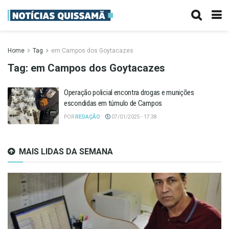
Home
Tag
em Campos dos Goytacazes
Tag:
em Campos dos Goytacazes
Operação policial encontra drogas e munições
escondidas em túmulo de Campos
POR
REDAÇÃO
07/01/2025 - 17:38
MAIS LIDAS DA SEMANA