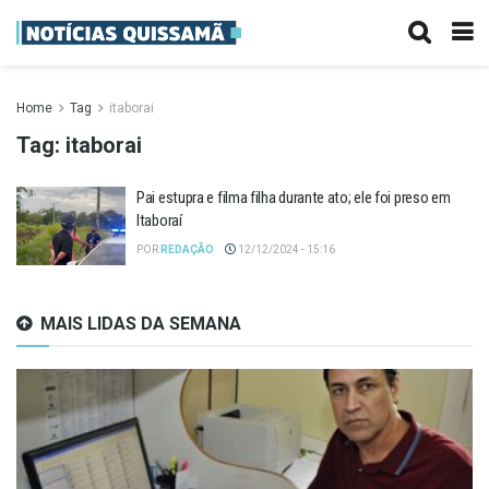
Home
Tag
itaborai
Tag:
itaborai
Pai estupra e filma filha durante ato; ele foi preso em
Itaboraí
POR
REDAÇÃO
12/12/2024 - 15:16
MAIS LIDAS DA SEMANA