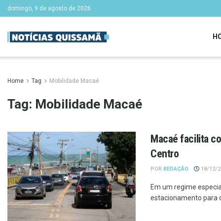
domingo, 9 de agosto de 2026
H
Home
Tag
Mobilidade Macaé
Tag:
Mobilidade Macaé
Macaé facilita c
Centro
POR
REDAÇÃO
18/12/20
Em um regime especial 
estacionamento para o l