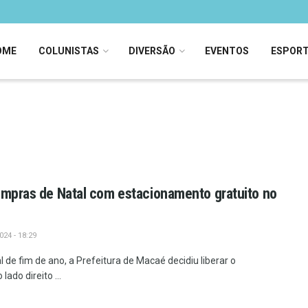
OME
COLUNISTAS
DIVERSÃO
EVENTOS
ESPOR
ompras de Natal com estacionamento gratuito no
24 - 18:29
de fim de ano, a Prefeitura de Macaé decidiu liberar o
ado direito ...