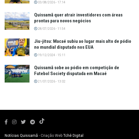
03/08/2026 - 17:14
Quissamã quer atrair investidores com áreas
prontas para novos negócios
28/07/2026 - 11:54
Jiu-jitsu: Macaé subiu ao lugar mais alto de pódio
no mundial disputado nos EUA
19/12/2024 - 15:11
Quissamã sobe ao pódio em competição de
Futebol Society disputada em Macaé
21/07/2026 - 13:02
Notícias Quissamã
- Criação Web
Tchê Digital