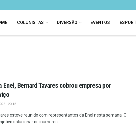
OME
COLUNISTAS
DIVERSÃO
EVENTOS
ESPOR
 Enel, Bernard Tavares cobrou empresa por
viço
25 - 20:18
vares esteve reunido com representantes da Enel nesta semana. O
jetivo solucionar os inúmeros ...