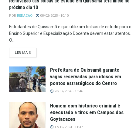
Renovação das bolsas de estudo em Quissamã terá início no
próximo dia 10
POR
REDAÇÃO
08/02/2025 - 10:10
Estudantes de Quissamã e que utilizam bolsas de estudo para o
Ensino Superior e Especialização Docente devem estar atentos.
O...
LER MAIS
Prefeitura de Quissamã garante
vagas reservadas para idosos em
pontos estratégicos do Centro
23/07/2026 - 16:46
Homem com histórico criminal é
executado a tiros em Campos dos
Goytacazes
17/12/2024 - 11:47