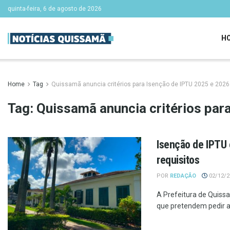
quinta-feira, 6 de agosto de 2026
H
Home
Tag
Quissamã anuncia critérios para Isenção de IPTU 2025 e 2026
Tag:
Quissamã anuncia critérios par
Isenção de IPTU 
requisitos
POR
REDAÇÃO
02/12/20
A Prefeitura de Quiss
que pretendem pedir a 