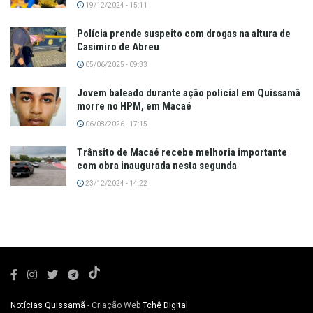
19/12/2024 - 15:11
Polícia prende suspeito com drogas na altura de
Casimiro de Abreu
05/06/2025 - 09:33
Jovem baleado durante ação policial em Quissamã
morre no HPM, em Macaé
06/08/2026 - 17:15
Trânsito de Macaé recebe melhoria importante
com obra inaugurada nesta segunda
23/12/2024 - 14:22
Notícias Quissamã
- Criação Web
Tchê Digital