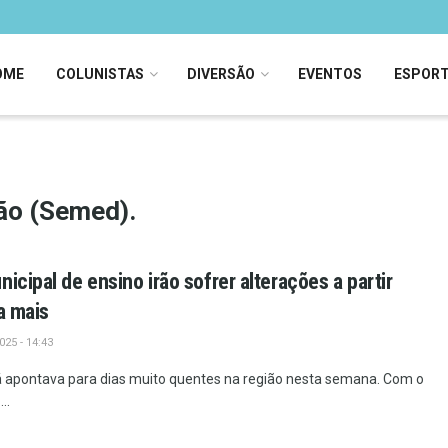
OME
COLUNISTAS
DIVERSÃO
EVENTOS
ESPOR
ão (Semed).
icipal de ensino irão sofrer alterações a partir
a mais
25 - 14:43
á apontava para dias muito quentes na região nesta semana. Com o
..