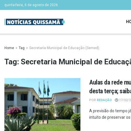
quinta-feira, 6 de agosto de 2026
H
Home
Tag
Secretaria Municipal de Educação (Semed).
Tag:
Secretaria Municipal de Educaç
Aulas da rede mun
desta terça; saib
POR
REDAÇÃO
17/02/20
A previsão do tempo j
intuito de preservar os .