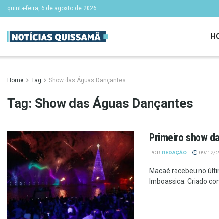
quinta-feira, 6 de agosto de 2026
H
Home
Tag
Show das Águas Dançantes
Tag:
Show das Águas Dançantes
Primeiro show d
POR
REDAÇÃO
09/12/20
Macaé recebeu no últ
Imboassica. Criado com 