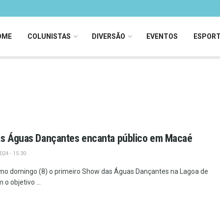
OME
COLUNISTAS
DIVERSÃO
EVENTOS
ESPOR
as Águas Dançantes encanta público em Macaé
24 - 15:30
imo domingo (8) o primeiro Show das Águas Dançantes na Lagoa de
o objetivo ...