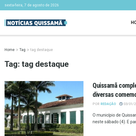
sexta-feira, 7 de agosto de 2026
H
Home
Tag
tag destaque
Tag:
tag destaque
Quissamã comple
diversas comem
POR
REDAÇÃO
03/01/20
O município de Quissa
neste sábado (4). E p