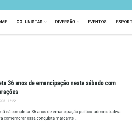
OME
COLUNISTAS
DIVERSÃO
EVENTOS
ESPOR
ta 36 anos de emancipação neste sábado com
orações
25 - 16:22
mã irá completar 36 anos de emancipação político-administrativa
ara comemorar essa conquista marcante ...