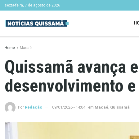
sexta-feira, 7 de agosto de 2026
H
Home
Macaé
Quissamã avança em
desenvolvimento e
Por
Redação
09/01/2026 - 14:04
em
Macaé
,
Quissamã