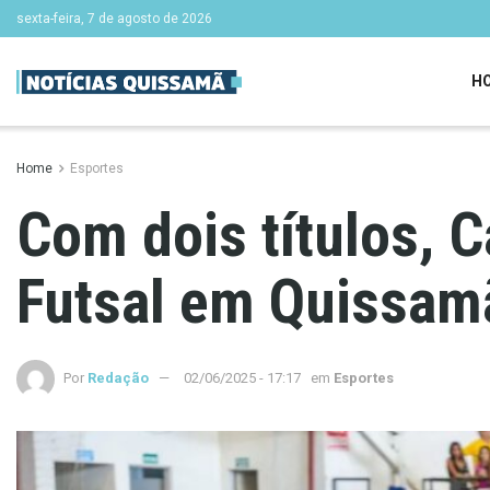
sexta-feira, 7 de agosto de 2026
H
Home
Esportes
Com dois títulos, 
Futsal em Quissam
Por
Redação
02/06/2025 - 17:17
em
Esportes