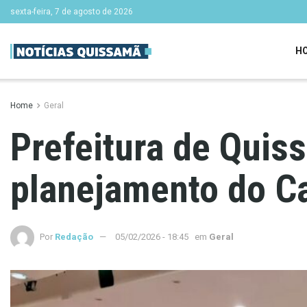
sexta-feira, 7 de agosto de 2026
H
Home
Geral
Prefeitura de Quis
planejamento do C
Por
Redação
05/02/2026 - 18:45
em
Geral