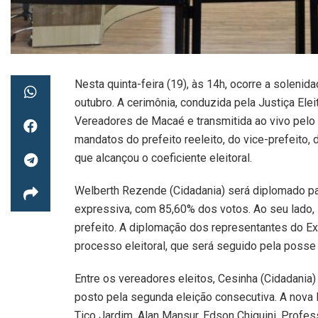
Nesta quinta-feira (19), às 14h, ocorre a solenid
outubro. A cerimônia, conduzida pela Justiça Ele
Vereadores de Macaé e transmitida ao vivo pelo c
mandatos do prefeito reeleito, do vice-prefeito,
que alcançou o coeficiente eleitoral.
Welberth Rezende (Cidadania) será diplomado p
expressiva, com 85,60% dos votos. Ao seu lad
prefeito. A diplomação dos representantes do Ex
processo eleitoral, que será seguido pela posse 
Entre os vereadores eleitos, Cesinha (Cidadania
posto pela segunda eleição consecutiva. A nova
Tico Jardim, Alan Mansur, Edson Chiquini, Profes