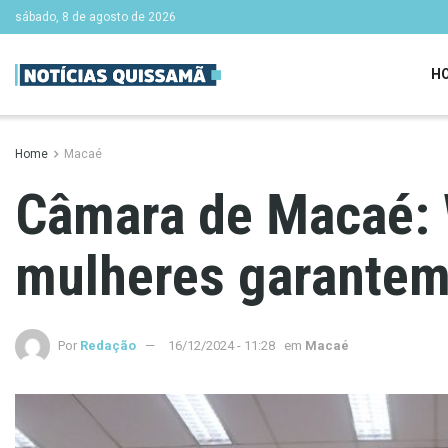
sábado, 8 de agosto de 2026
H
Home
Macaé
Câmara de Macaé: W
mulheres garantem 
Por
Redação
16/12/2024 - 11:28
em
Macaé