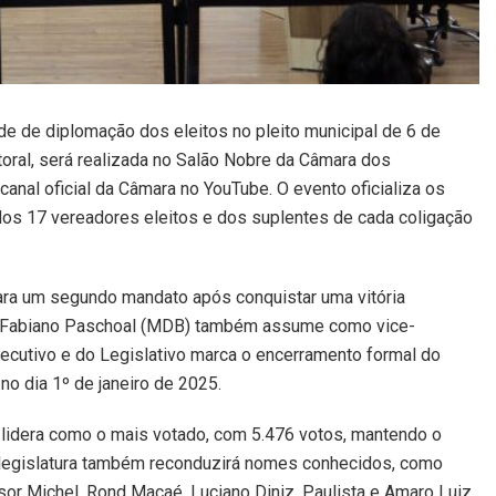
ade de diplomação dos eleitos no pleito municipal de 6 de
itoral, será realizada no Salão Nobre da Câmara dos
anal oficial da Câmara no YouTube. O evento oficializa os
 dos 17 vereadores eleitos e dos suplentes de cada coligação
ara um segundo mandato após conquistar uma vitória
o, Fabiano Paschoal (MDB) também assume como vice-
ecutivo e do Legislativo marca o encerramento formal do
no dia 1º de janeiro de 2025.
) lidera como o mais votado, com 5.476 votos, mantendo o
 legislatura também reconduzirá nomes conhecidos, como
sor Michel, Rond Macaé, Luciano Diniz, Paulista e Amaro Luiz,