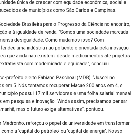
unidade única de crescer com equidade econômica, social e
sucedidos de municípios como São Carlos e Campinas.
Sociedade Brasileira para o Progresso da Ciência no encontro,
zação e à igualdade de renda. “Somos uma sociedade marcada
ra imensa desigualdade. Como mudamos isso? Com
fendeu uma indústria não poluente e orientada pela inovação.
ções que ainda não existem, desde medicamentos até projetos
 extrativista com modernidade e equidade”, concluiu.
ice-prefeito eleito Fabiano Paschoal (MDB). “Juscelino
nos em 5. Nós tentamos recuperar Macaé 200 anos em 4, e
município possui 17 mil servidores e uma folha salarial mensal
os em pesquisa e inovação. “Ainda assim, precisamos pensar
manhã, mas o futuro exige alternativas”, pontuou.
to Medronho, reforçou o papel da universidade em transformar
omo a ‘capital do petróleo’ ou ‘capital da energia’. Nosso