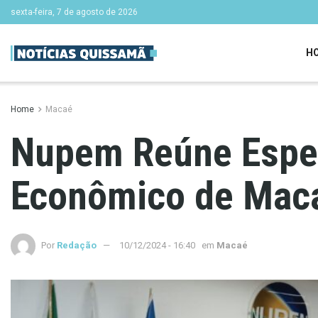
sexta-feira, 7 de agosto de 2026
H
Home
Macaé
Nupem Reúne Especi
Econômico de Mac
Por
Redação
10/12/2024 - 16:40
em
Macaé