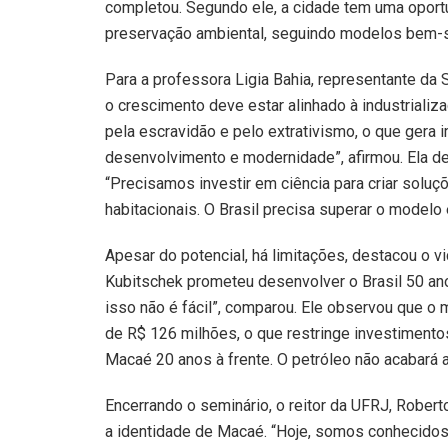
completou. Segundo ele, a cidade tem uma oport
preservação ambiental, seguindo modelos bem-
Para a professora Ligia Bahia, representante da 
o crescimento deve estar alinhado à industriali
pela escravidão e pelo extrativismo, o que ge
desenvolvimento e modernidade”, afirmou. Ela de
“Precisamos investir em ciência para criar solu
habitacionais. O Brasil precisa superar o modelo
Apesar do potencial, há limitações, destacou o v
Kubitschek prometeu desenvolver o Brasil 50 a
isso não é fácil”, comparou. Ele observou que o 
de R$ 126 milhões, o que restringe investiment
Macaé 20 anos à frente. O petróleo não acabará a
Encerrando o seminário, o reitor da UFRJ, Rober
a identidade de Macaé. “Hoje, somos conhecidos c