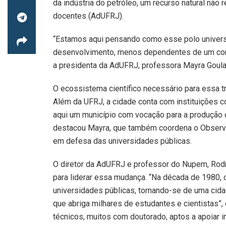
da indústria do petróleo, um recurso natural não 
docentes (AdUFRJ).
“Estamos aqui pensando como esse polo universitá
desenvolvimento, menos dependentes de um comb
a presidenta da AdUFRJ, professora Mayra Goular
O ecossistema científico necessário para essa t
Além da UFRJ, a cidade conta com instituições 
aqui um município com vocação para a produção d
destacou Mayra, que também coordena o Observ
em defesa das universidades públicas.
O diretor da AdUFRJ e professor do Nupem, Rodr
para liderar essa mudança. “Na década de 1980, o 
universidades públicas, tornando-se de uma cidad
que abriga milhares de estudantes e cientistas”
técnicos, muitos com doutorado, aptos a apoiar i