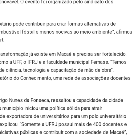
renovável. O evento foi organizado pelo sindicato dos
rio pode contribuir para criar formas alternativas de
ustível fóssil e menos nocivas ao meio ambiente”, afirmou
t.
ransformação já existe em Macaé e precisa ser fortalecido.
como a UFF, o IFRJ e a faculdade municipal Femass. “Temos
e ciência, tecnologia e capacitação de mão de obra”,
atório do Conhecimento, uma rede de associações docentes
igo Nunes da Fonseca, ressaltou a capacidade da cidade
município iniciou uma política sólida para atrair
e exportadora de universitários para um polo universitário
, explicou. “Somente a UFRJ possui mais de 400 docentes e
niciativas públicas e contribuir com a sociedade de Macaé”,