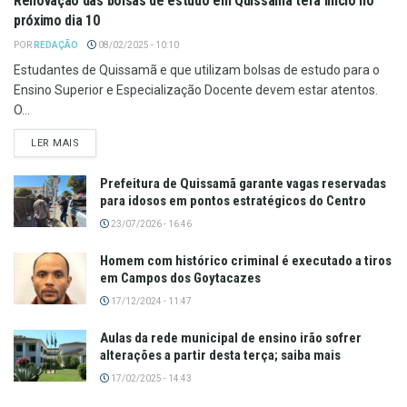
Renovação das bolsas de estudo em Quissamã terá início no
próximo dia 10
POR
REDAÇÃO
08/02/2025 - 10:10
Estudantes de Quissamã e que utilizam bolsas de estudo para o
Ensino Superior e Especialização Docente devem estar atentos.
O...
LER MAIS
Prefeitura de Quissamã garante vagas reservadas
para idosos em pontos estratégicos do Centro
23/07/2026 - 16:46
Homem com histórico criminal é executado a tiros
em Campos dos Goytacazes
17/12/2024 - 11:47
Aulas da rede municipal de ensino irão sofrer
alterações a partir desta terça; saiba mais
17/02/2025 - 14:43