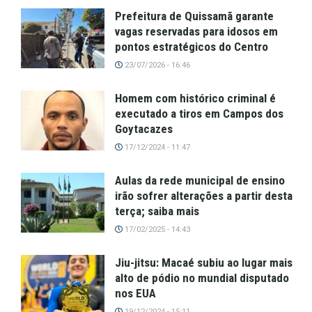
Prefeitura de Quissamã garante
vagas reservadas para idosos em
pontos estratégicos do Centro
23/07/2026 - 16:46
Homem com histórico criminal é
executado a tiros em Campos dos
Goytacazes
17/12/2024 - 11:47
Aulas da rede municipal de ensino
irão sofrer alterações a partir desta
terça; saiba mais
17/02/2025 - 14:43
Jiu-jitsu: Macaé subiu ao lugar mais
alto de pódio no mundial disputado
nos EUA
19/12/2024 - 15:11