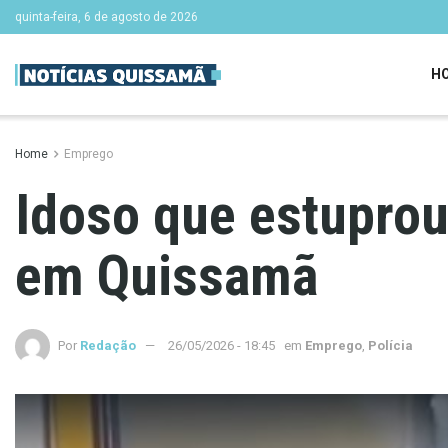
quinta-feira, 6 de agosto de 2026
H
Home
Emprego
Idoso que estuprou 
em Quissamã
Por
Redação
26/05/2026 - 18:45
em
Emprego
,
Polícia