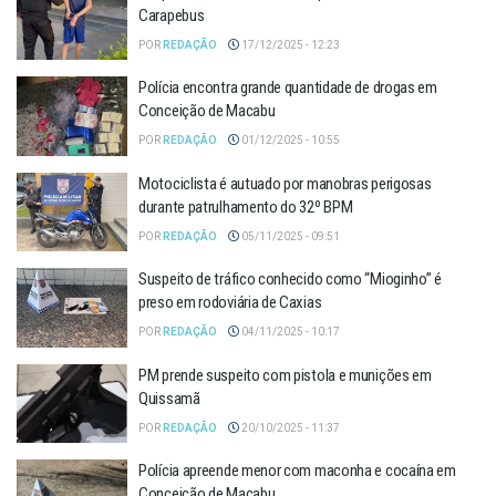
Carapebus
POR
REDAÇÃO
17/12/2025 - 12:23
Polícia encontra grande quantidade de drogas em
Conceição de Macabu
POR
REDAÇÃO
01/12/2025 - 10:55
Motociclista é autuado por manobras perigosas
durante patrulhamento do 32º BPM
POR
REDAÇÃO
05/11/2025 - 09:51
Suspeito de tráfico conhecido como “Mioginho” é
preso em rodoviária de Caxias
POR
REDAÇÃO
04/11/2025 - 10:17
PM prende suspeito com pistola e munições em
Quissamã
POR
REDAÇÃO
20/10/2025 - 11:37
Polícia apreende menor com maconha e cocaína em
Conceição de Macabu