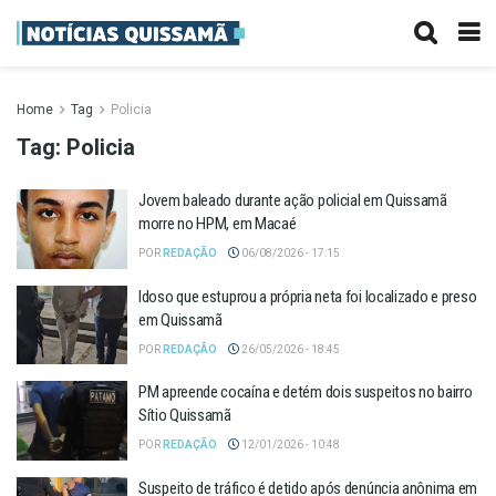
Home
Tag
Policia
Tag:
Policia
Jovem baleado durante ação policial em Quissamã
morre no HPM, em Macaé
POR
REDAÇÃO
06/08/2026 - 17:15
Idoso que estuprou a própria neta foi localizado e preso
em Quissamã
POR
REDAÇÃO
26/05/2026 - 18:45
PM apreende cocaína e detém dois suspeitos no bairro
Sítio Quissamã
POR
REDAÇÃO
12/01/2026 - 10:48
Suspeito de tráfico é detido após denúncia anônima em