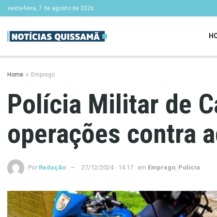
sexta-feira, 7 de agosto de 2026
H
Home
Emprego
Polícia Militar de
operações contra a
Por
Redação
27/12/2024 - 14:17
em
Emprego
,
Polícia