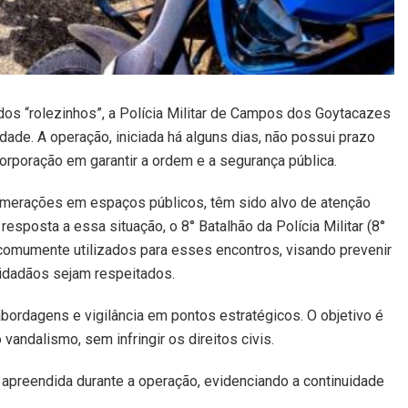
s “rolezinhos”, a Polícia Militar de Campos dos Goytacazes
cidade. A operação, iniciada há alguns dias, não possui prazo
rporação em garantir a ordem e a segurança pública.
lomerações em espaços públicos, têm sido alvo de atenção
esposta a essa situação, o 8° Batalhão da Polícia Militar (8°
omumente utilizados para esses encontros, visando prevenir
 cidadãos sejam respeitados.
bordagens e vigilância em pontos estratégicos. O objetivo é
o vandalismo, sem infringir os direitos civis.
i apreendida durante a operação, evidenciando a continuidade