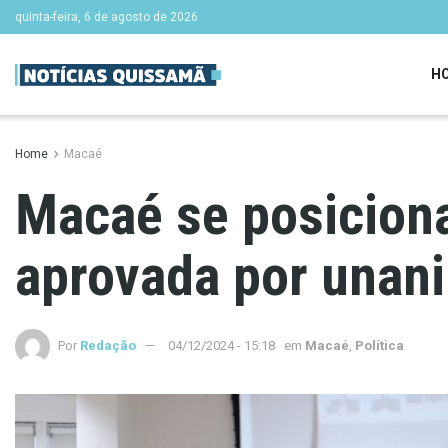
quinta-feira, 6 de agosto de 2026
H
Home
Macaé
Macaé se posiciona
aprovada por unan
Por
Redação
04/12/2024 - 15:18
em
Macaé
,
Política