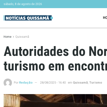
sábado, 8 de agosto de 2026
H
Home
Quissamã
Autoridades do No
turismo em encont
Por
Redação
28/08/2025 - 16:40
em
Quissamã
,
Turismo