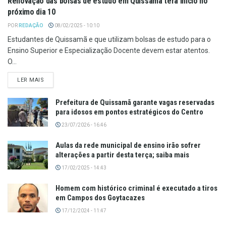
Renovação das bolsas de estudo em Quissamã terá início no
próximo dia 10
POR
REDAÇÃO
08/02/2025 - 10:10
Estudantes de Quissamã e que utilizam bolsas de estudo para o
Ensino Superior e Especialização Docente devem estar atentos.
O...
LER MAIS
Prefeitura de Quissamã garante vagas reservadas
para idosos em pontos estratégicos do Centro
23/07/2026 - 16:46
Aulas da rede municipal de ensino irão sofrer
alterações a partir desta terça; saiba mais
17/02/2025 - 14:43
Homem com histórico criminal é executado a tiros
em Campos dos Goytacazes
17/12/2024 - 11:47