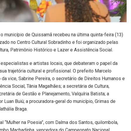
o município de Quissamã recebeu na última quinta-feira (13)
zado no Centro Cultural Sobradinho e foi organizado pelas
tura, Patrimônio Histórico e Lazer e Assistência Social.
especialistas e artistas locais, que debateram o papel da
 trajetória cultural e profissional. O prefeito Marcelo
 da vice, Sabrine Pereira, o secretário de Direitos Humanos e
ncia Social, Tânia Magalhães; a secretária de Cultura,
ecretária de Gestão e Planejamento, Valquíria Batista; a
or Luan Buiú; a procuradora-geral do município, Grimas de
thália Braga.
al “Mulher na Poesia”, com Dalma dos Santos, quilombola,
ilombo Machadinha, vencedora do Campeonato Nacional