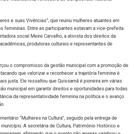
eres e suas Vivências”, que reuniu mulheres atuantes em
s femininas. Entre as participantes estavam a vice-prefeita
ntadora social Meire Carvalho, a ativista dos direitos da
acadêmicas, produtoras culturais e representantes de
eforçou o compromisso da gestão municipal com a promoção de
tacando que valorizar e reconhecer a trajetória feminina é
is justa. Ele ressaltou que Quissamã é pioneira em várias
o municipal em garantir direitos e oportunidades para todas.
tância da representatividade feminina na política e o avanço
o.
entário “Mulheres na Cultura”, seguido pela entrega de
município. A secretária de Cultura, Patrimônio Histórico e
a homenagem, afirmando que o evento não apenas celebrou o