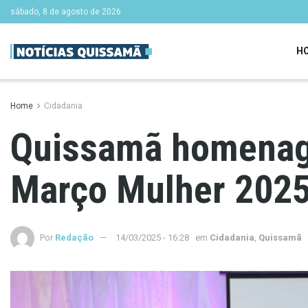
sábado, 8 de agosto de 2026
H
Home
Cidadania
Quissamã homenage
Março Mulher 202
Por
Redação
14/03/2025 - 16:28
em
Cidadania
,
Quissamã